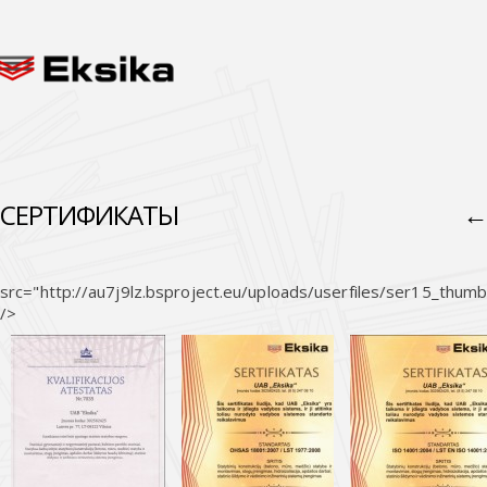
СЕРТИФИКАТЫ
src="http://au7j9lz.bsproject.eu/uploads/userfiles/ser15_thum
/>