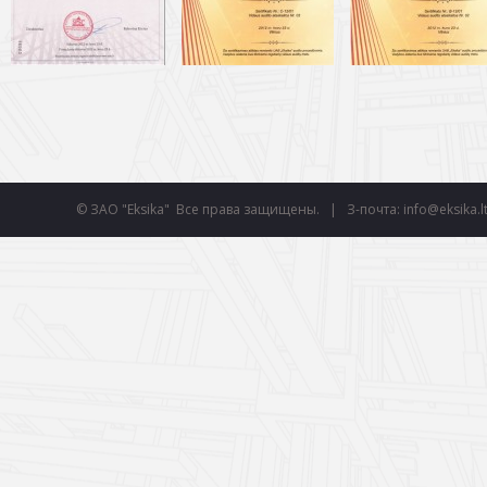
smart
© ЗАО "Eksika" Все права защищены. | З-почта: info@eksika.l
foreash